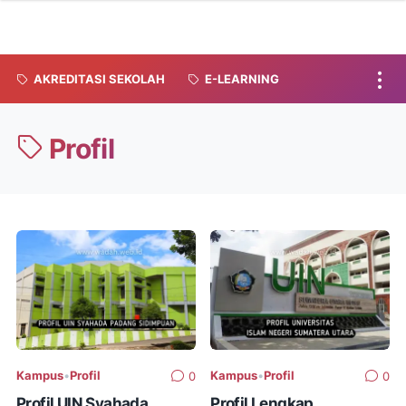
AKREDITASI SEKOLAH
E-LEARNING
Profil
Kampus
•
Profil
Kampus
•
Profil
0
0
Profil UIN Syahada
Profil Lengkap