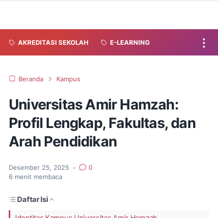
AKREDITASI SEKOLAH
E-LEARNING
Beranda
Kampus
Universitas Amir Hamzah:
Profil Lengkap, Fakultas, dan
Arah Pendidikan
Desember 25, 2025
•
0
6
menit membaca
Daftar Isi
Identitas Kampus Universitas Amir Hamzah