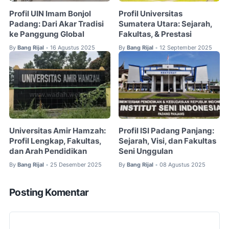
Profil UIN Imam Bonjol
Profil Universitas
Padang: Dari Akar Tradisi
Sumatera Utara: Sejarah,
ke Panggung Global
Fakultas, & Prestasi
By
Bang Rijal
16 Agustus 2025
By
Bang Rijal
12 September 2025
•
•
Universitas Amir Hamzah:
Profil ISI Padang Panjang:
Profil Lengkap, Fakultas,
Sejarah, Visi, dan Fakultas
dan Arah Pendidikan
Seni Unggulan
By
Bang Rijal
25 Desember 2025
By
Bang Rijal
08 Agustus 2025
•
•
Posting Komentar