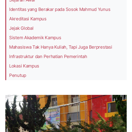
Identitas yang Berakar pada Sosok Mahmud Yunus
Akreditasi Kampus
Jejak Global
Sistem Akademik Kampus
Mahasiswa Tak Hanya Kuliah, Tapi Juga Berprestasi
Infrastruktur dan Perhatian Pemerintah
Lokasi Kampus
Penutup